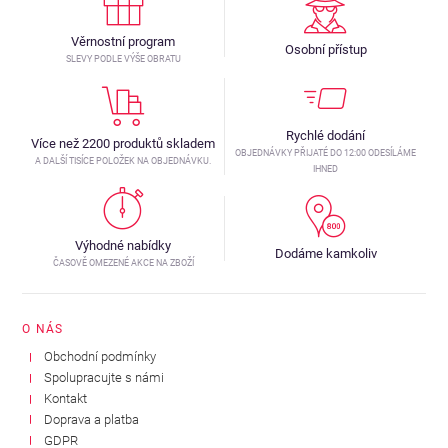
Věrnostní program
Osobní přístup
SLEVY PODLE VÝŠE OBRATU
Rychlé dodání
Více než 2200 produktů skladem
OBJEDNÁVKY PŘIJATÉ DO 12:00 ODESÍLÁME
A DALŠÍ TISÍCE POLOŽEK NA OBJEDNÁVKU.
IHNED
Výhodné nabídky
Dodáme kamkoliv
ČASOVĚ OMEZENÉ AKCE NA ZBOŽÍ
O NÁS
Obchodní podmínky
Spolupracujte s námi
Kontakt
Doprava a platba
GDPR