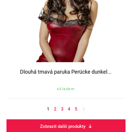
Dlouhá tmavá paruka Perücke dunkel...
skladem
1
2
3
4
5
Zobrazit další produkty