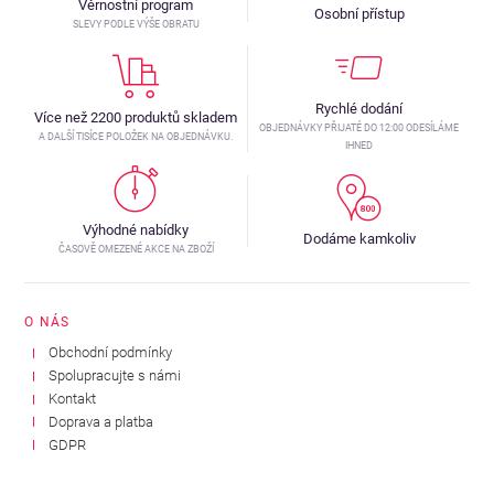
Věrnostní program
Osobní přístup
SLEVY PODLE VÝŠE OBRATU
Rychlé dodání
Více než 2200 produktů skladem
OBJEDNÁVKY PŘIJATÉ DO 12:00 ODESÍLÁME
A DALŠÍ TISÍCE POLOŽEK NA OBJEDNÁVKU.
IHNED
Výhodné nabídky
Dodáme kamkoliv
ČASOVĚ OMEZENÉ AKCE NA ZBOŽÍ
O NÁS
Obchodní podmínky
Spolupracujte s námi
Kontakt
Doprava a platba
GDPR