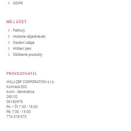
GDPR
MŮJ ÚČET
Faktury
Historie objednávek
Osobní údaje
Hlídací pes
Oblíbené produkty
PROVOZOVATEL
WILLI-ZBF CORPORATION s.r.o.
Kolínská 502
Kolín - Sendražice
280 02
06182976
Po – Čt 7:30 - 16:00
Pá: 7:30 - 15:00
774 318 670