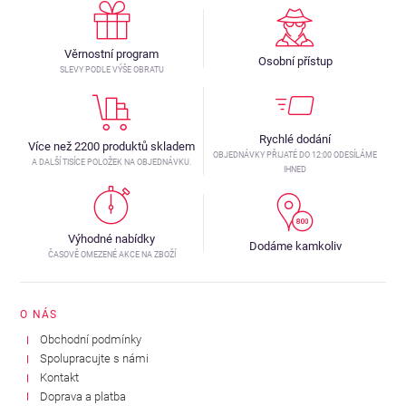
Věrnostní program
Osobní přístup
SLEVY PODLE VÝŠE OBRATU
Rychlé dodání
Více než 2200 produktů skladem
OBJEDNÁVKY PŘIJATÉ DO 12:00 ODESÍLÁME
A DALŠÍ TISÍCE POLOŽEK NA OBJEDNÁVKU.
IHNED
Výhodné nabídky
Dodáme kamkoliv
ČASOVĚ OMEZENÉ AKCE NA ZBOŽÍ
O NÁS
Obchodní podmínky
Spolupracujte s námi
Kontakt
Doprava a platba