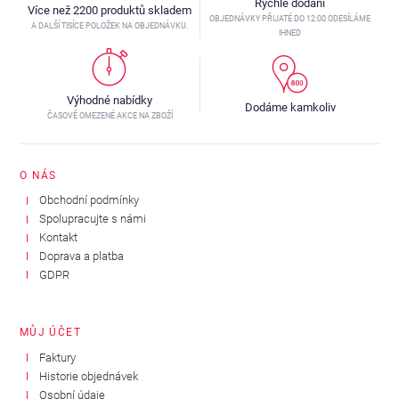
Rychlé dodání
Více než 2200 produktů skladem
OBJEDNÁVKY PŘIJATÉ DO 12:00 ODESÍLÁME
A DALŠÍ TISÍCE POLOŽEK NA OBJEDNÁVKU.
IHNED
Výhodné nabídky
Dodáme kamkoliv
ČASOVĚ OMEZENÉ AKCE NA ZBOŽÍ
O NÁS
Obchodní podmínky
Spolupracujte s námi
Kontakt
Doprava a platba
GDPR
MŮJ ÚČET
Faktury
Historie objednávek
Osobní údaje