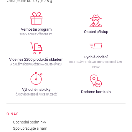
váha jedné kuličky je 25 g
Věrnostní program
Osobní přístup
SLEVY PODLE VÝŠE OBRATU
Rychlé dodání
Více než 2200 produktů skladem
OBJEDNÁVKY PŘIJATÉ DO 12:00 ODESÍLÁME
A DALŠÍ TISÍCE POLOŽEK NA OBJEDNÁVKU.
IHNED
Výhodné nabídky
Dodáme kamkoliv
ČASOVĚ OMEZENÉ AKCE NA ZBOŽÍ
O NÁS
Obchodní podmínky
Spolupracujte s námi