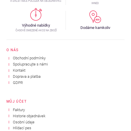
A DALŠÍ TISÍCE POLOŽEK NA OBJEDNÁVKU.
IHNED
Výhodné nabídky
Dodáme kamkoliv
ČASOVĚ OMEZENÉ AKCE NA ZBOŽÍ
O NÁS
Obchodní podmínky
Spolupracujte s námi
Kontakt
Doprava a platba
GDPR
MŮJ ÚČET
Faktury
Historie objednávek
Osobní údaje
Hlídací pes