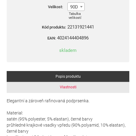
90D
Velikost:
Tabulka
velikostí
22131921441
Kód produktu:
4024144404896
EAN:
skladem
Popis produktu
Vlastnosti
Elegantní a zároveň rafinovaná podprsenka.
Material:
satén (95% polyester, 5% elastan), černé barvy
průhledné krajkové vsadky vpředu (90% polyamid, 10% elastan),
černé barvy