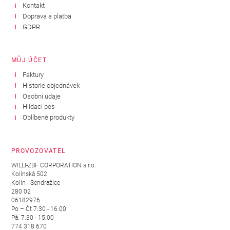
Kontakt
Doprava a platba
GDPR
MŮJ ÚČET
Faktury
Historie objednávek
Osobní údaje
Hlídací pes
Oblíbené produkty
PROVOZOVATEL
WILLI-ZBF CORPORATION s.r.o.
Kolínská 502
Kolín - Sendražice
280 02
06182976
Po – Čt 7:30 - 16:00
Pá: 7:30 - 15:00
774 318 670