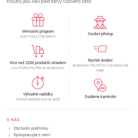
kroužky jsou ABS plast barvy růžového zlata
Věrnostní program
Osobní přístup
SLEVY PODLE VÝŠE OBRATU
Rychlé dodání
Více než 2200 produktů skladem
OBJEDNÁVKY PŘIJATÉ DO 12:00 ODESÍLÁME
A DALŠÍ TISÍCE POLOŽEK NA OBJEDNÁVKU.
IHNED
Výhodné nabídky
Dodáme kamkoliv
ČASOVĚ OMEZENÉ AKCE NA ZBOŽÍ
O NÁS
Obchodní podmínky
Spolupracujte s námi