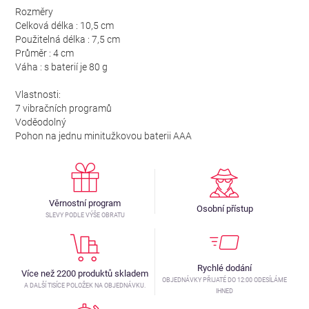
Rozměry
Celková délka : 10,5 cm
Použitelná délka : 7,5 cm
Průměr : 4 cm
Váha : s baterií je 80 g
Vlastnosti:
7 vibračních programů
Voděodolný
Pohon na jednu minitužkovou baterii AAA
Věrnostní program
Osobní přístup
SLEVY PODLE VÝŠE OBRATU
Rychlé dodání
Více než 2200 produktů skladem
OBJEDNÁVKY PŘIJATÉ DO 12:00 ODESÍLÁME
A DALŠÍ TISÍCE POLOŽEK NA OBJEDNÁVKU.
IHNED