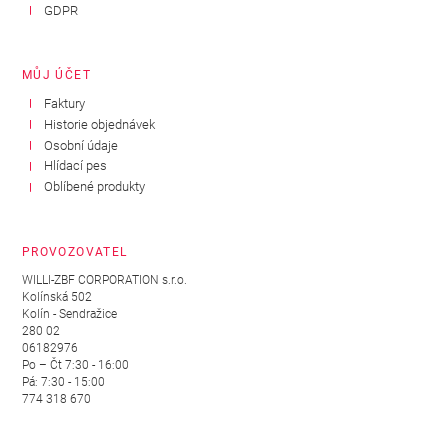
GDPR
MŮJ ÚČET
Faktury
Historie objednávek
Osobní údaje
Hlídací pes
Oblíbené produkty
PROVOZOVATEL
WILLI-ZBF CORPORATION s.r.o.
Kolínská 502
Kolín - Sendražice
280 02
06182976
Po – Čt 7:30 - 16:00
Pá: 7:30 - 15:00
774 318 670