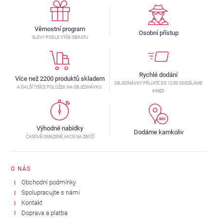
Věrnostní program
Osobní přístup
SLEVY PODLE VÝŠE OBRATU
Rychlé dodání
Více než 2200 produktů skladem
OBJEDNÁVKY PŘIJATÉ DO 12:00 ODESÍLÁME
A DALŠÍ TISÍCE POLOŽEK NA OBJEDNÁVKU.
IHNED
Výhodné nabídky
Dodáme kamkoliv
ČASOVĚ OMEZENÉ AKCE NA ZBOŽÍ
O NÁS
Obchodní podmínky
Spolupracujte s námi
Kontakt
Doprava a platba