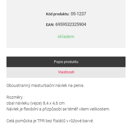
05-1237
Kód produktu:
6959532325904
EAN:
skladem
Popis produktu
Vlastnosti
Oboustranný masturbační návlek na penis.
Rozměry :
obal návleku (vejce) 8,4 x 4,6 cm
Návlek je flexibilní a přizpůsobí se téměř všem velikostem.
Celá pomůcka je TPR bez ftalátů v růžové barvě.