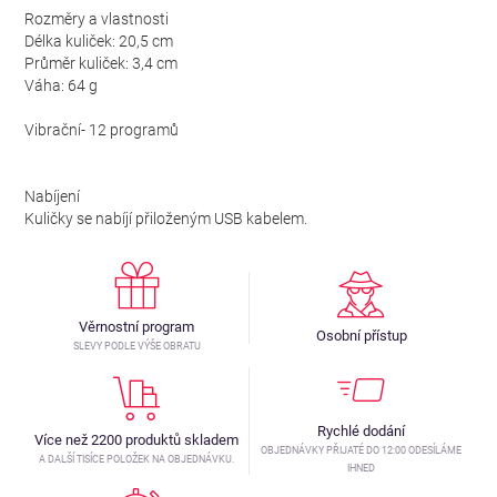
Rozměry a vlastnosti
Délka kuliček: 20,5 cm
Průměr kuliček: 3,4 cm
Váha: 64 g
Vibrační- 12 programů
Nabíjení
Kuličky se nabíjí přiloženým USB kabelem.
Věrnostní program
Osobní přístup
SLEVY PODLE VÝŠE OBRATU
Rychlé dodání
Více než 2200 produktů skladem
OBJEDNÁVKY PŘIJATÉ DO 12:00 ODESÍLÁME
A DALŠÍ TISÍCE POLOŽEK NA OBJEDNÁVKU.
IHNED