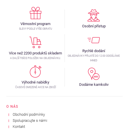
Věrnostní program
Osobní přístup
SLEVY PODLE VÝŠE OBRATU
Rychlé dodání
Více než 2200 produktů skladem
OBJEDNÁVKY PŘIJATÉ DO 12:00 ODESÍLÁME
A DALŠÍ TISÍCE POLOŽEK NA OBJEDNÁVKU.
IHNED
Výhodné nabídky
Dodáme kamkoliv
ČASOVĚ OMEZENÉ AKCE NA ZBOŽÍ
O NÁS
Obchodní podmínky
Spolupracujte s námi
Kontakt