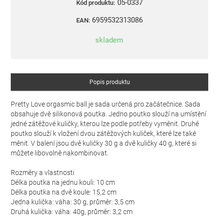
05-0337
Kód produktu:
6959532313086
EAN:
skladem
Popis produktu
Pretty Love orgasmic ball je sada určená pro začátečnice. Sada
obsahuje dvě silikonová poutka. Jedno poutko slouží na umístění
jedné zátěžové kuličky, kterou lze podle potřeby vyměnit. Druhé
poutko slouží k vložení dvou zátěžových kuliček, které lze také
měnit. V balení jsou dvě kuličky 30 g a dvě kuličky 40 g, které si
můžete libovolně nakombinovat.
Rozměry a vlastnosti
Délka poutka na jednu kouli: 10 cm
Délka poutka na dvě koule: 15,2 cm
Jedna kulička: váha: 30 g, průměr: 3,5 cm
Druhá kulička: váha: 40g, průměr: 3,2 cm