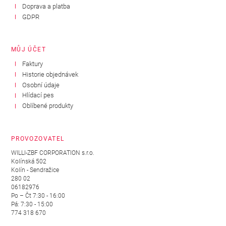
Doprava a platba
GDPR
MŮJ ÚČET
Faktury
Historie objednávek
Osobní údaje
Hlídací pes
Oblíbené produkty
PROVOZOVATEL
WILLI-ZBF CORPORATION s.r.o.
Kolínská 502
Kolín - Sendražice
280 02
06182976
Po – Čt 7:30 - 16:00
Pá: 7:30 - 15:00
774 318 670