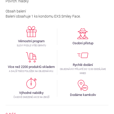
Povrch: hladký
Obsah balení
Balení obsahuje 1 ks kondomu EXS Smiley Face.
Věrnostní program
Osobní přístup
SLEVY PODLE VÝŠE OBRATU
Rychlé dodání
Více než 2200 produktů skladem
OBJEDNÁVKY PŘIJATÉ DO 12:00 ODESÍLÁME
A DALŠÍ TISÍCE POLOŽEK NA OBJEDNÁVKU.
IHNED
Výhodné nabídky
Dodáme kamkoliv
ČASOVĚ OMEZENÉ AKCE NA ZBOŽÍ