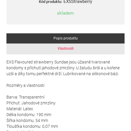
EXSStrawberry
Kód produktu:
skladem
Popis produktu
Vlastnosti
EXS Flavoured strawberry Sundae jsou úžasně tvarované
kondomy s příchutí jahodové zmrzliny. U žaludu širší a u kořene
uzší a díky tomu perfektně drží. Lubrikované na silikonové bázi.
Rozměry a vlastnosti
Barva: Transparentní
Příchuť: Jahodové zmrzliny
Materiál: Latex
Délka kondomu: 190 mm
Šířka kondomu: 54 mm
Tloušťka kondomu: 0,07 mm