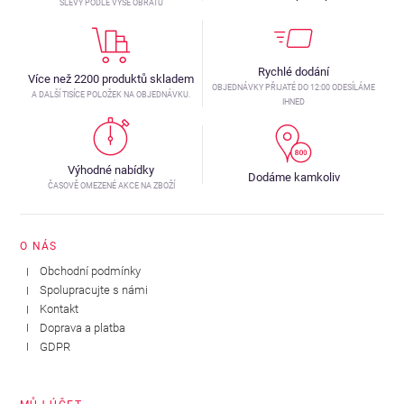
SLEVY PODLE VÝŠE OBRATU
Rychlé dodání
Více než 2200 produktů skladem
OBJEDNÁVKY PŘIJATÉ DO 12:00 ODESÍLÁME
A DALŠÍ TISÍCE POLOŽEK NA OBJEDNÁVKU.
IHNED
Výhodné nabídky
Dodáme kamkoliv
ČASOVĚ OMEZENÉ AKCE NA ZBOŽÍ
O NÁS
Obchodní podmínky
Spolupracujte s námi
Kontakt
Doprava a platba
GDPR