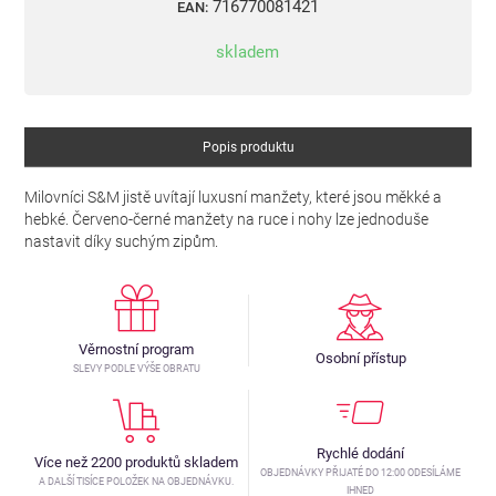
716770081421
EAN:
skladem
Popis produktu
Milovníci S&M jistě uvítají luxusní manžety, které jsou měkké a
hebké. Červeno-černé manžety na ruce i nohy lze jednoduše
nastavit díky suchým zipům.
Věrnostní program
Osobní přístup
SLEVY PODLE VÝŠE OBRATU
Rychlé dodání
Více než 2200 produktů skladem
OBJEDNÁVKY PŘIJATÉ DO 12:00 ODESÍLÁME
A DALŠÍ TISÍCE POLOŽEK NA OBJEDNÁVKU.
IHNED