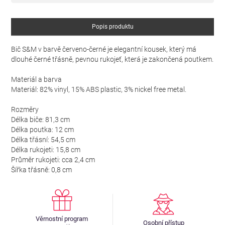
Popis produktu
Bič S&M v barvě červeno-černé je elegantní kousek, který má
dlouhé černé třásně, pevnou rukojeť, která je zakončená poutkem.
Materiál a barva
Materiál: 82% vinyl, 15% ABS plastic, 3% nickel free metal.
Rozměry
Délka biče: 81,3 cm
Délka poutka: 12 cm
Délka třásní: 54,5 cm
Délka rukojeti: 15,8 cm
Průměr rukojeti: cca 2,4 cm
Šířka třásně: 0,8 cm
Věrnostní program
Osobní přístup