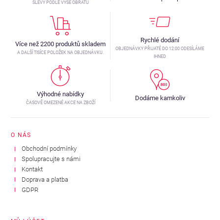
SLEVY PODLE VÝŠE OBRATU
Rychlé dodání
Více než 2200 produktů skladem
OBJEDNÁVKY PŘIJATÉ DO 12:00 ODESÍLÁME
A DALŠÍ TISÍCE POLOŽEK NA OBJEDNÁVKU.
IHNED
Výhodné nabídky
Dodáme kamkoliv
ČASOVĚ OMEZENÉ AKCE NA ZBOŽÍ
O NÁS
Obchodní podmínky
Spolupracujte s námi
Kontakt
Doprava a platba
GDPR