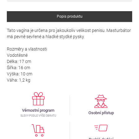
Popis produktu
Tato vagína je určena pro jakoukoliv velikost penisu. Masturbátor
má pevně sevřené a hladké stydké pysky.
Rozměry a vlastnosti
Vodotěsné
Délka: 17 cm
Šířka: 16 cm
Výška: 10 cm
Váha: 1,2 kg
Věrnostní program
Osobní přístup
SLEVY PODLE VÝŠE OBRATU