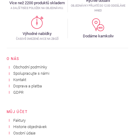
Rychlé dodání
Více než 2200 produktů skladem
OBJEDNÁVKY PŘIJATÉ DO 12:00 ODESÍLÁME
A DALŠÍ TISÍCE POLOŽEK NA OBJEDNÁVKU.
IHNED
Výhodné nabídky
Dodáme kamkoliv
ČASOVĚ OMEZENÉ AKCE NA ZBOŽÍ
O NÁS
Obchodní podmínky
Spolupracujte s námi
Kontakt
Doprava a platba
GDPR
MŮJ ÚČET
Faktury
Historie objednávek
Osobní údaje