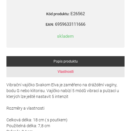
E26562
Kód produktu:
6959633111666
EAN:
skladem
Popis produktu
Vlastnosti
Vibrační vajíčko Svakom Elva je zaměřeno na dráždění vagíny,
bodu G nebo klitorisu. Vajíčko nabízí 5 módů vibrací a pulzací u
kterých lze ještě nastavit 5 intenzit
Rozměry a vlastnosti
Celková délka: 18 cm ( s poutkem)
Použitelná délka: 7,8 cm