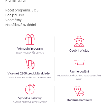
Průměr: 3,1cm
Počet programů: 5 x 5
Dobíjecí USB
Vodotěsný
Na dálkové ovládání
Věrnostní program
Osobní přístup
SLEVY PODLE VÝŠE OBRATU
Rychlé dodání
Více než 2200 produktů skladem
OBJEDNÁVKY PŘIJATÉ DO 12:00 ODESÍLÁME
A DALŠÍ TISÍCE POLOŽEK NA OBJEDNÁVKU.
IHNED
Výhodné nabídky
Dodáme kamkoliv
ČASOVĚ OMEZENÉ AKCE NA ZBOŽÍ