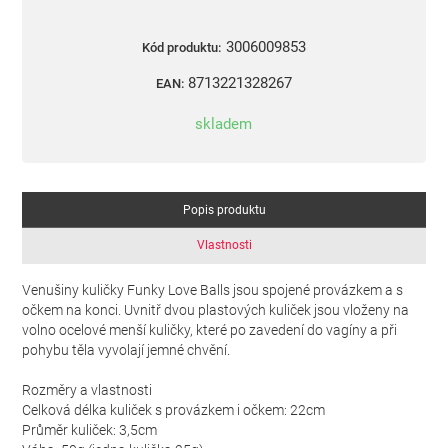
3006009853
Kód produktu:
8713221328267
EAN:
skladem
Popis produktu
Vlastnosti
Venušiny kuličky Funky Love Balls jsou spojené provázkem a s
očkem na konci. Uvnitř dvou plastových kuliček jsou vloženy na
volno ocelové menší kuličky, které po zavedení do vagíny a při
pohybu těla vyvolají jemné chvění.
Rozměry a vlastnosti
Celková délka kuliček s provázkem i očkem: 22cm
Průměr kuliček: 3,5cm