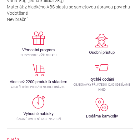
Váha: 50g (jedna kulička 25g)
Materiál: z hladkého ABS plastu se sametovou úpravou povrchu
Vodotěsné
Nevibrační
Věrnostní program
Osobní přístup
SLEVY PODLE VÝŠE OBRATU
Rychlé dodání
Více než 2200 produktů skladem
OBJEDNÁVKY PŘIJATÉ DO 12:00 ODESÍLÁME
A DALŠÍ TISÍCE POLOŽEK NA OBJEDNÁVKU.
IHNED
Výhodné nabídky
Dodáme kamkoliv
ČASOVĚ OMEZENÉ AKCE NA ZBOŽÍ
O NÁS