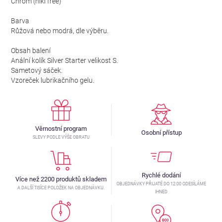
Chrom (nikl free)
Barva
Růžová nebo modrá, dle výběru.
Obsah balení
Anální kolík Silver Starter velikost S.
Sametový sáček.
Vzoreček lubrikačního gelu.
Věrnostní program
Osobní přístup
SLEVY PODLE VÝŠE OBRATU
Rychlé dodání
Více než 2200 produktů skladem
OBJEDNÁVKY PŘIJATÉ DO 12:00 ODESÍLÁME
A DALŠÍ TISÍCE POLOŽEK NA OBJEDNÁVKU.
IHNED