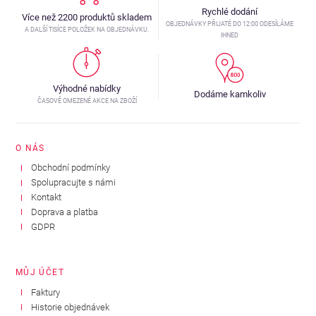
Rychlé dodání
Více než 2200 produktů skladem
OBJEDNÁVKY PŘIJATÉ DO 12:00 ODESÍLÁME
A DALŠÍ TISÍCE POLOŽEK NA OBJEDNÁVKU.
IHNED
Výhodné nabídky
Dodáme kamkoliv
ČASOVĚ OMEZENÉ AKCE NA ZBOŽÍ
O NÁS
Obchodní podmínky
Spolupracujte s námi
Kontakt
Doprava a platba
GDPR
MŮJ ÚČET
Faktury
Historie objednávek