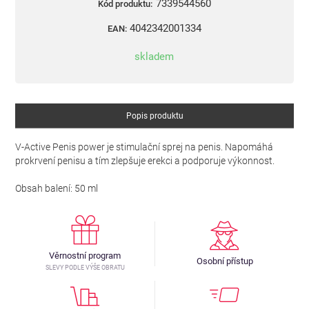
7339544560
Kód produktu:
4042342001334
EAN:
skladem
Popis produktu
V-Active Penis power je stimulační sprej na penis. Napomáhá
prokrvení penisu a tím zlepšuje erekci a podporuje výkonnost.
Obsah balení: 50 ml
Věrnostní program
Osobní přístup
SLEVY PODLE VÝŠE OBRATU