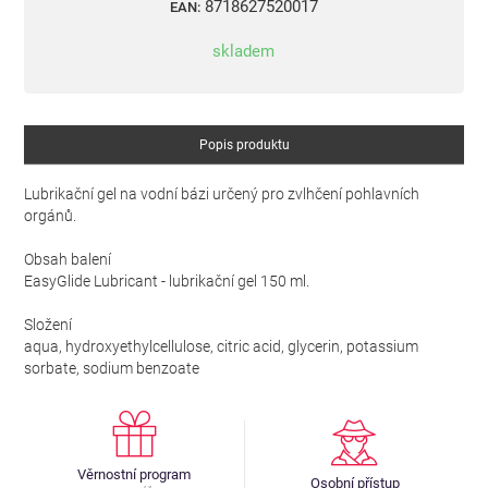
8718627520017
EAN:
skladem
Popis produktu
Lubrikační gel na vodní bázi určený pro zvlhčení pohlavních
orgánů.
Obsah balení
EasyGlide Lubricant - lubrikační gel 150 ml.
Složení
aqua, hydroxyethylcellulose, citric acid, glycerin, potassium
sorbate, sodium benzoate
Věrnostní program
Osobní přístup