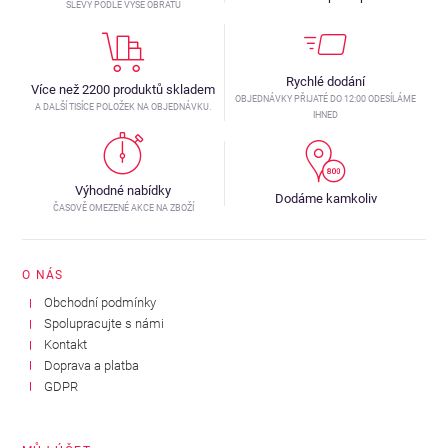
SLEVY PODLE VÝŠE OBRATU
Rychlé dodání
Více než 2200 produktů skladem
OBJEDNÁVKY PŘIJATÉ DO 12:00 ODESÍLÁME
A DALŠÍ TISÍCE POLOŽEK NA OBJEDNÁVKU.
IHNED
Výhodné nabídky
Dodáme kamkoliv
ČASOVĚ OMEZENÉ AKCE NA ZBOŽÍ
O NÁS
Obchodní podmínky
Spolupracujte s námi
Kontakt
Doprava a platba
GDPR