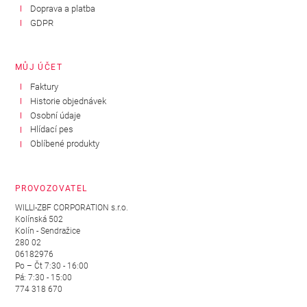
Doprava a platba
GDPR
MŮJ ÚČET
Faktury
Historie objednávek
Osobní údaje
Hlídací pes
Oblíbené produkty
PROVOZOVATEL
WILLI-ZBF CORPORATION s.r.o.
Kolínská 502
Kolín - Sendražice
280 02
06182976
Po – Čt 7:30 - 16:00
Pá: 7:30 - 15:00
774 318 670