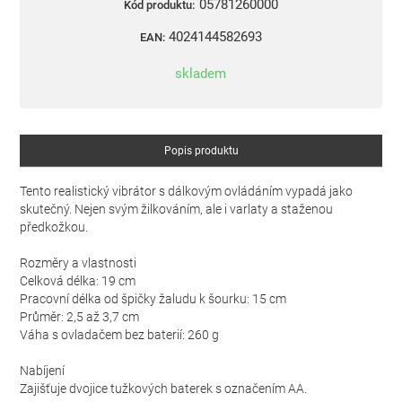
05781260000
Kód produktu:
4024144582693
EAN:
skladem
Popis produktu
Tento realistický vibrátor s dálkovým ovládáním vypadá jako
skutečný. Nejen svým žilkováním, ale i varlaty a staženou
předkožkou.
Rozměry a vlastnosti
Celková délka: 19 cm
Pracovní délka od špičky žaludu k šourku: 15 cm
Průměr: 2,5 až 3,7 cm
Váha s ovladačem bez baterií: 260 g
Nabíjení
Zajišťuje dvojice tužkových baterek s označením AA.