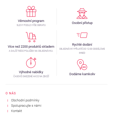
Věrnostní program
Osobní přístup
SLEVY PODLE VÝŠE OBRATU
Rychlé dodání
Více než 2200 produktů skladem
OBJEDNÁVKY PŘIJATÉ DO 12:00 ODESÍLÁME
A DALŠÍ TISÍCE POLOŽEK NA OBJEDNÁVKU.
IHNED
Výhodné nabídky
Dodáme kamkoliv
ČASOVĚ OMEZENÉ AKCE NA ZBOŽÍ
O NÁS
Obchodní podmínky
Spolupracujte s námi
Kontakt