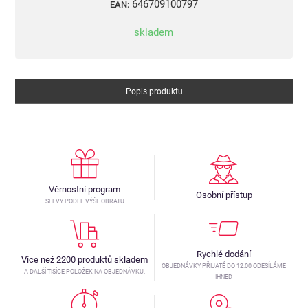
646709100797
EAN:
skladem
Popis produktu
Věrnostní program
Osobní přístup
SLEVY PODLE VÝŠE OBRATU
Rychlé dodání
Více než 2200 produktů skladem
OBJEDNÁVKY PŘIJATÉ DO 12:00 ODESÍLÁME
A DALŠÍ TISÍCE POLOŽEK NA OBJEDNÁVKU.
IHNED