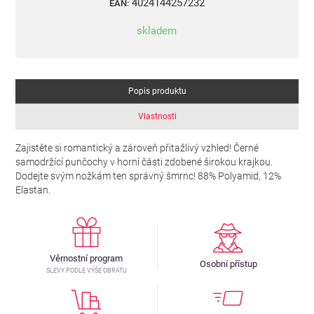
4024144257232
EAN:
skladem
Popis produktu
Vlastnosti
Zajistěte si romantický a zároveň přitažlivý vzhled! Černé
samodržící punčochy v horní části zdobené širokou krajkou.
Dodejte svým nožkám ten správný šmrnc! 88% Polyamid, 12%
Elastan.
Věrnostní program
Osobní přístup
SLEVY PODLE VÝŠE OBRATU