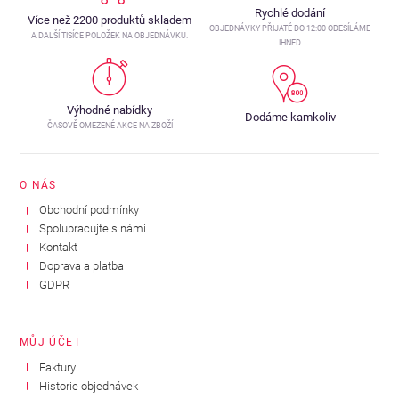
Rychlé dodání
Více než 2200 produktů skladem
OBJEDNÁVKY PŘIJATÉ DO 12:00 ODESÍLÁME
A DALŠÍ TISÍCE POLOŽEK NA OBJEDNÁVKU.
IHNED
Výhodné nabídky
Dodáme kamkoliv
ČASOVĚ OMEZENÉ AKCE NA ZBOŽÍ
O NÁS
Obchodní podmínky
Spolupracujte s námi
Kontakt
Doprava a platba
GDPR
MŮJ ÚČET
Faktury
Historie objednávek