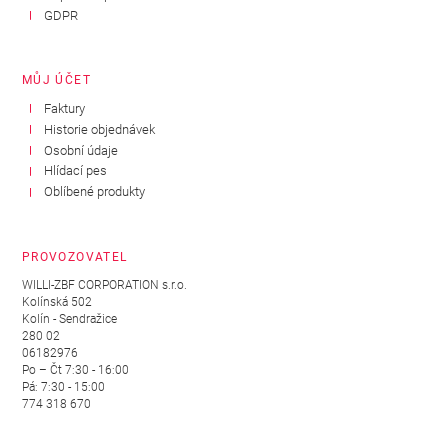
GDPR
MŮJ ÚČET
Faktury
Historie objednávek
Osobní údaje
Hlídací pes
Oblíbené produkty
PROVOZOVATEL
WILLI-ZBF CORPORATION s.r.o.
Kolínská 502
Kolín - Sendražice
280 02
06182976
Po – Čt 7:30 - 16:00
Pá: 7:30 - 15:00
774 318 670