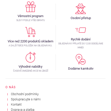
Věrnostní program
Osobní přístup
SLEVY PODLE VÝŠE OBRATU
Rychlé dodání
Více než 2200 produktů skladem
OBJEDNÁVKY PŘIJATÉ DO 12:00 ODESÍLÁME
A DALŠÍ TISÍCE POLOŽEK NA OBJEDNÁVKU.
IHNED
Výhodné nabídky
Dodáme kamkoliv
ČASOVĚ OMEZENÉ AKCE NA ZBOŽÍ
O NÁS
Obchodní podmínky
Spolupracujte s námi
Kontakt
Doprava a platba