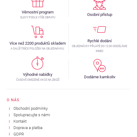
Věrnostní program
Osobní přístup
SLEVY PODLE VÝŠE OBRATU
Rychlé dodání
Více než 2200 produktů skladem
OBJEDNÁVKY PŘIJATÉ DO 12:00 ODESÍLÁME
A DALŠÍ TISÍCE POLOŽEK NA OBJEDNÁVKU.
IHNED
Výhodné nabídky
Dodáme kamkoliv
ČASOVĚ OMEZENÉ AKCE NA ZBOŽÍ
O NÁS
Obchodní podmínky
Spolupracujte s námi
Kontakt
Doprava a platba
GDPR