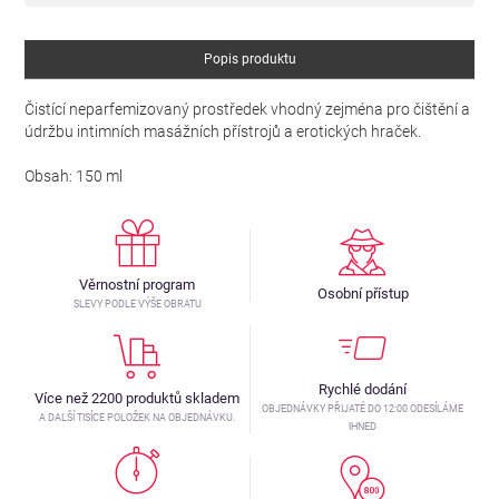
Popis produktu
Čistící neparfemizovaný prostředek vhodný zejména pro čištění a
údržbu intimních masážních přístrojů a erotických hraček.
Obsah: 150 ml
Věrnostní program
Osobní přístup
SLEVY PODLE VÝŠE OBRATU
Rychlé dodání
Více než 2200 produktů skladem
OBJEDNÁVKY PŘIJATÉ DO 12:00 ODESÍLÁME
A DALŠÍ TISÍCE POLOŽEK NA OBJEDNÁVKU.
IHNED