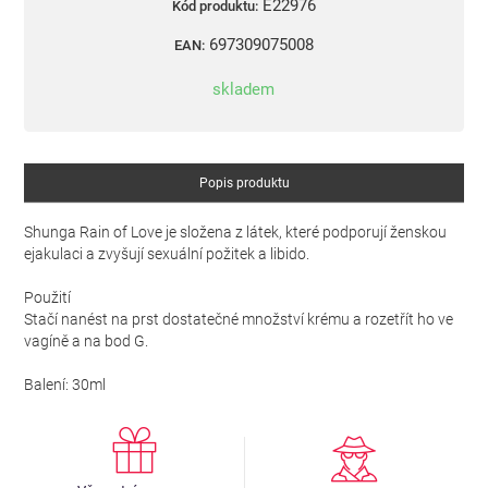
E22976
Kód produktu:
697309075008
EAN:
skladem
Popis produktu
Shunga Rain of Love je složena z látek, které podporují ženskou
ejakulaci a zvyšují sexuální požitek a libido.
Použití
Stačí nanést na prst dostatečné množství krému a rozetřít ho ve
vagíně a na bod G.
Balení: 30ml