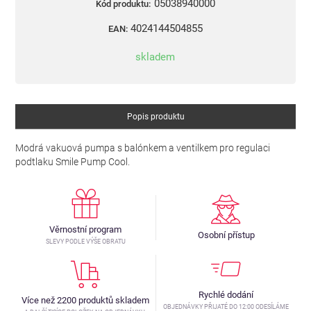
05038940000
Kód produktu:
4024144504855
EAN:
skladem
Popis produktu
Modrá vakuová pumpa s balónkem a ventilkem pro regulaci
podtlaku Smile Pump Cool.
Věrnostní program
Osobní přístup
SLEVY PODLE VÝŠE OBRATU
Rychlé dodání
Více než 2200 produktů skladem
OBJEDNÁVKY PŘIJATÉ DO 12:00 ODESÍLÁME