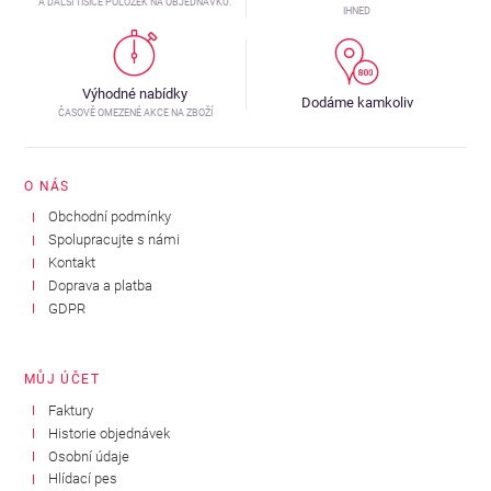
A DALŠÍ TISÍCE POLOŽEK NA OBJEDNÁVKU.
IHNED
Výhodné nabídky
Dodáme kamkoliv
ČASOVĚ OMEZENÉ AKCE NA ZBOŽÍ
O NÁS
Obchodní podmínky
Spolupracujte s námi
Kontakt
Doprava a platba
GDPR
MŮJ ÚČET
Faktury
Historie objednávek
Osobní údaje
Hlídací pes