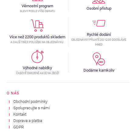
Věrnostní program
Osobní přístup
SLEVY PODLE VÝŠE OBRATU
Rychlé dodání
Více než 2200 produktů skladem
OBJEDNÁVKY PŘIJATÉ DO 12:00 ODESÍLÁME
A DALŠÍ TISÍCE POLOŽEK NA OBJEDNÁVKU.
IHNED
Výhodné nabídky
Dodáme kamkoliv
ČASOVĚ OMEZENÉ AKCE NA ZBOŽÍ
O NÁS
Obchodní podmínky
Spolupracujte s námi
Kontakt
Doprava a platba
GDPR