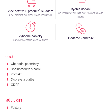
Rychlé dodání
Více než 2200 produktů skladem
OBJEDNÁVKY PŘIJATÉ DO 12:00 ODESÍLÁME
A DALŠÍ TISÍCE POLOŽEK NA OBJEDNÁVKU.
IHNED
Výhodné nabídky
Dodáme kamkoliv
ČASOVĚ OMEZENÉ AKCE NA ZBOŽÍ
O NÁS
Obchodní podmínky
Spolupracujte s námi
Kontakt
Doprava a platba
GDPR
MŮJ ÚČET
Faktury