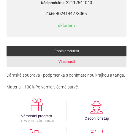
22112541040
Kód produktu:
4024144273065
EAN:
skladem
Popis produktu
Vlastnosti
Dámská souprava - podprsenka s odnímatelnou krajkou a tanga.
Material : 100% Polyamid v černé barvě.
Věrnostní program
Osobní přístup
SLEVY PODLE VÝŠE OBRATU