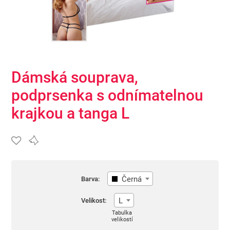
Dámská souprava,
podprsenka s odnímatelnou
krajkou a tanga L
Černá
Barva:
L
Velikost:
Tabulka
velikostí