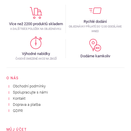
Rychlé dodání
Více než 2200 produktů skladem
OBJEDNÁVKY PŘIJATÉ DO 12:00 ODESÍLÁME
A DALŠÍ TISÍCE POLOŽEK NA OBJEDNÁVKU.
IHNED
Výhodné nabídky
Dodáme kamkoliv
ČASOVĚ OMEZENÉ AKCE NA ZBOŽÍ
O NÁS
Obchodní podmínky
Spolupracujte s námi
Kontakt
Doprava a platba
GDPR
MŮJ ÚČET