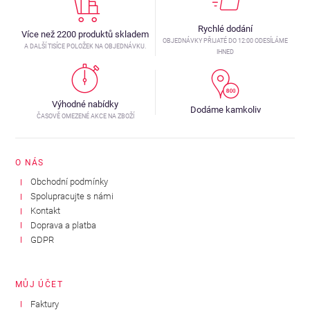
Rychlé dodání
Více než 2200 produktů skladem
OBJEDNÁVKY PŘIJATÉ DO 12:00 ODESÍLÁME
A DALŠÍ TISÍCE POLOŽEK NA OBJEDNÁVKU.
IHNED
Výhodné nabídky
Dodáme kamkoliv
ČASOVĚ OMEZENÉ AKCE NA ZBOŽÍ
O NÁS
Obchodní podmínky
Spolupracujte s námi
Kontakt
Doprava a platba
GDPR
MŮJ ÚČET
Faktury