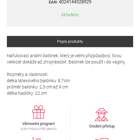
4024144528929
EAN:
skladem
Popis produktu
Nafukovací anální balónek, který je velmi přizpůsobivý. Svou
velikost dokáže až ztrojnásobit. Balónek lze použít i do vagíny.
Rozměry a vlastnosti
délka latexového balónku: 8,7cm
průměr balónku: 2,3 cm až 9 cm
délka hadičky: 22 cm
Věrnostní program
Osobní přístup
SLEVY PODLE VÝŠE OBRATU