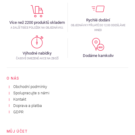
Rychlé dodání
Více než 2200 produktů skladem
OBJEDNÁVKY PŘIJATÉ DO 12:00 ODESÍLÁME
A DALŠÍ TISÍCE POLOŽEK NA OBJEDNÁVKU.
IHNED
Výhodné nabídky
Dodáme kamkoliv
ČASOVĚ OMEZENÉ AKCE NA ZBOŽÍ
O NÁS
Obchodní podmínky
Spolupracujte s námi
Kontakt
Doprava a platba
GDPR
MŮJ ÚČET