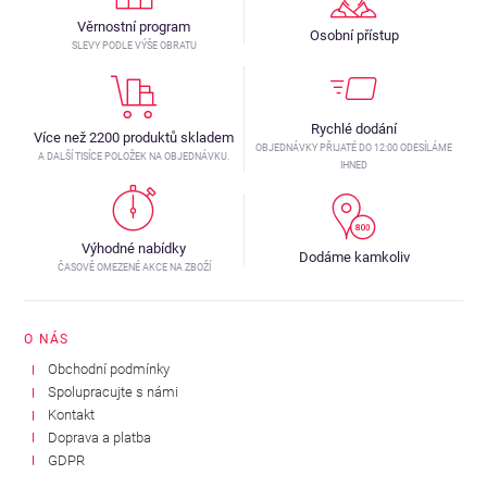
Věrnostní program
Osobní přístup
SLEVY PODLE VÝŠE OBRATU
Rychlé dodání
Více než 2200 produktů skladem
OBJEDNÁVKY PŘIJATÉ DO 12:00 ODESÍLÁME
A DALŠÍ TISÍCE POLOŽEK NA OBJEDNÁVKU.
IHNED
Výhodné nabídky
Dodáme kamkoliv
ČASOVĚ OMEZENÉ AKCE NA ZBOŽÍ
O NÁS
Obchodní podmínky
Spolupracujte s námi
Kontakt
Doprava a platba
GDPR