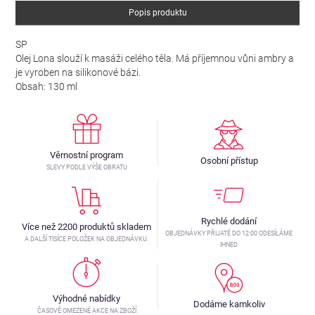
Popis produktu
SP
Olej Lona slouží k masáži celého těla. Má příjemnou vůni ambry a
je vyroben na silikonové bázi.
Obsah: 130 ml
Věrnostní program
Osobní přístup
SLEVY PODLE VÝŠE OBRATU
Rychlé dodání
Více než 2200 produktů skladem
OBJEDNÁVKY PŘIJATÉ DO 12:00 ODESÍLÁME
A DALŠÍ TISÍCE POLOŽEK NA OBJEDNÁVKU.
IHNED
Výhodné nabídky
Dodáme kamkoliv
ČASOVĚ OMEZENÉ AKCE NA ZBOŽÍ