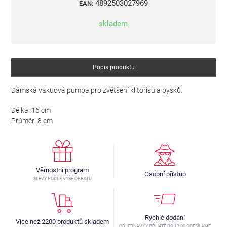
4892503027969
EAN:
skladem
Popis produktu
Dámská vakuová pumpa pro zvětšení klitorisu a pysků.
Délka: 16 cm
Průměr: 8 cm
Věrnostní program
Osobní přístup
SLEVY PODLE VÝŠE OBRATU
Rychlé dodání
Více než 2200 produktů skladem
OBJEDNÁVKY PŘIJATÉ DO 12:00 ODESÍLÁME