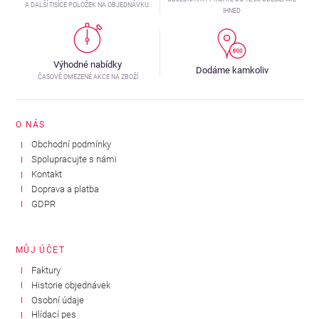
A DALŠÍ TISÍCE POLOŽEK NA OBJEDNÁVKU.
IHNED
Výhodné nabídky
Dodáme kamkoliv
ČASOVĚ OMEZENÉ AKCE NA ZBOŽÍ
O NÁS
Obchodní podmínky
Spolupracujte s námi
Kontakt
Doprava a platba
GDPR
MŮJ ÚČET
Faktury
Historie objednávek
Osobní údaje
Hlídací pes