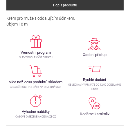
Popis produktu
Krém pro muže s oddalujícím účinkem.
Objem 18 ml
Věrnostní program
Osobní přístup
SLEVY PODLE VÝŠE OBRATU
Rychlé dodání
Více než 2200 produktů skladem
OBJEDNÁVKY PŘIJATÉ DO 12:00 ODESÍLÁME
A DALŠÍ TISÍCE POLOŽEK NA OBJEDNÁVKU.
IHNED
Výhodné nabídky
Dodáme kamkoliv
ČASOVĚ OMEZENÉ AKCE NA ZBOŽÍ