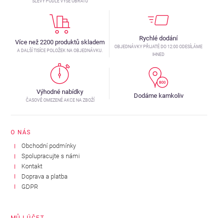
SLEVY PODLE VÝŠE OBRATU
Rychlé dodání
Více než 2200 produktů skladem
OBJEDNÁVKY PŘIJATÉ DO 12:00 ODESÍLÁME
A DALŠÍ TISÍCE POLOŽEK NA OBJEDNÁVKU.
IHNED
Výhodné nabídky
Dodáme kamkoliv
ČASOVĚ OMEZENÉ AKCE NA ZBOŽÍ
O NÁS
Obchodní podmínky
Spolupracujte s námi
Kontakt
Doprava a platba
GDPR