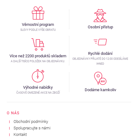
Věrnostní program
Osobní přístup
SLEVY PODLE VÝŠE OBRATU
Rychlé dodání
Více než 2200 produktů skladem
OBJEDNÁVKY PŘIJATÉ DO 12:00 ODESÍLÁME
A DALŠÍ TISÍCE POLOŽEK NA OBJEDNÁVKU.
IHNED
Výhodné nabídky
Dodáme kamkoliv
ČASOVĚ OMEZENÉ AKCE NA ZBOŽÍ
O NÁS
Obchodní podmínky
Spolupracujte s námi
Kontakt