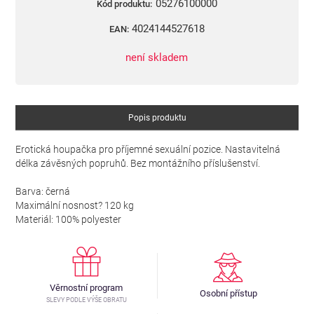
05276100000
Kód produktu:
4024144527618
EAN:
není skladem
Popis produktu
Erotická houpačka pro příjemné sexuální pozice. Nastavitelná
délka závěsných popruhů. Bez montážního příslušenství.
Barva: černá
Maximální nosnost? 120 kg
Materiál: 100% polyester
Věrnostní program
Osobní přístup
SLEVY PODLE VÝŠE OBRATU