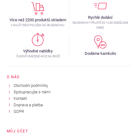
Rychlé dodání
Více než 2200 produktů skladem
OBJEDNÁVKY PŘIJATÉ DO 12:00 ODESÍLÁME
A DALŠÍ TISÍCE POLOŽEK NA OBJEDNÁVKU.
IHNED
Výhodné nabídky
Dodáme kamkoliv
ČASOVĚ OMEZENÉ AKCE NA ZBOŽÍ
O NÁS
Obchodní podmínky
Spolupracujte s námi
Kontakt
Doprava a platba
GDPR
MŮJ ÚČET