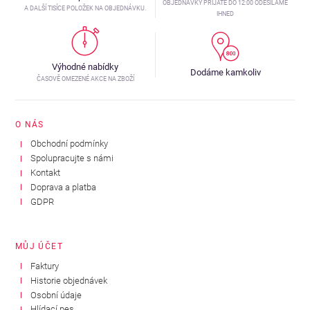
OBJEDNÁVKY PŘIJATÉ DO 12:00 ODESÍLÁME
A DALŠÍ TISÍCE POLOŽEK NA OBJEDNÁVKU.
IHNED
Výhodné nabídky
Dodáme kamkoliv
ČASOVĚ OMEZENÉ AKCE NA ZBOŽÍ
O NÁS
Obchodní podmínky
Spolupracujte s námi
Kontakt
Doprava a platba
GDPR
MŮJ ÚČET
Faktury
Historie objednávek
Osobní údaje
Hlídací pes