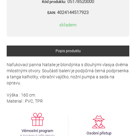
05178520000
Kód produktu:
4024144517923
EAN:
skladem
Popis produktu
Nafukovací panna Natalie je blondýnka s dlouhými vlasya dvěma
milostnými otvory. Součástí balení je podpůrná černá podprsenka
a tanga kalhotky, vibrační vajíčko, nožní pumpa a sada na
opravu.
Výška : 160 cm.
Material : PVC, TPR
Věrnostní program
Osobní přístup
SLEVY PODLE VÝŠE OBRATU