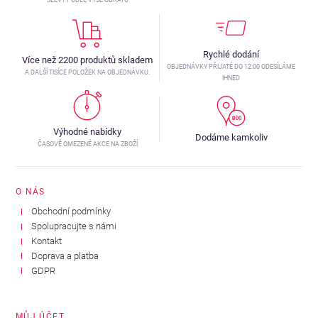
Rychlé dodání
Více než 2200 produktů skladem
OBJEDNÁVKY PŘIJATÉ DO 12:00 ODESÍLÁME
A DALŠÍ TISÍCE POLOŽEK NA OBJEDNÁVKU.
IHNED
Výhodné nabídky
Dodáme kamkoliv
ČASOVĚ OMEZENÉ AKCE NA ZBOŽÍ
O NÁS
Obchodní podmínky
Spolupracujte s námi
Kontakt
Doprava a platba
GDPR
MŮJ ÚČET