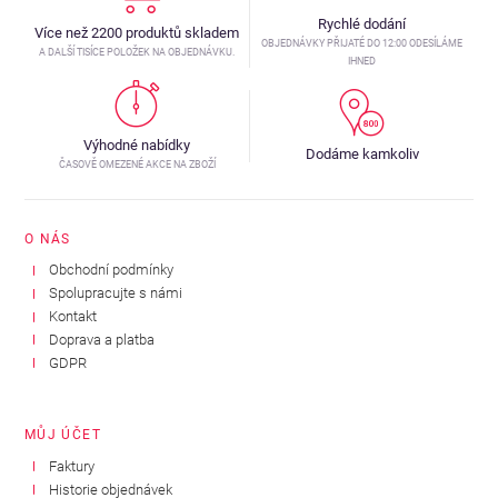
Rychlé dodání
Více než 2200 produktů skladem
OBJEDNÁVKY PŘIJATÉ DO 12:00 ODESÍLÁME
A DALŠÍ TISÍCE POLOŽEK NA OBJEDNÁVKU.
IHNED
Výhodné nabídky
Dodáme kamkoliv
ČASOVĚ OMEZENÉ AKCE NA ZBOŽÍ
O NÁS
Obchodní podmínky
Spolupracujte s námi
Kontakt
Doprava a platba
GDPR
MŮJ ÚČET
Faktury
Historie objednávek