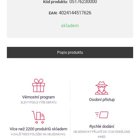
05176230000
Kód produktu:
4024144517626
EAN:
skladem
Popis produktu
Věrnostní program
Osobní přístup
SLEVY PODLE VÝŠE OBRATU
Rychlé dodání
Více než 2200 produktů skladem
OBJEDNÁVKY PŘIJATÉ DO 12:00 ODESÍLÁME
A DALŠÍ TISÍCE POLOŽEK NA OBJEDNÁVKU.
IHNED