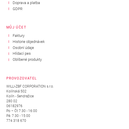
Doprava a platba
GDPR
MŮJ ÚČET
Faktury
Historie objednávek
Osobní údaje
Hlídací pes
Oblíbené produkty
PROVOZOVATEL
WILLI-ZBF CORPORATION s.r.o.
Kolínská 502
Kolín - Sendražice
280 02
06182976
Po – Čt 7:30 - 16:00
Pá: 7:30 - 15:00
774 318 670