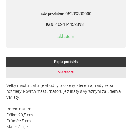
05239330000
Kód produktu:
4024144523931
EAN:
skladem
Popis produktu
Vlastnosti
Velký masturbátor je vhodný pro ženy, které mají rády větší
rozměry. Povrch masturbátoru je žilnatý s výrazným žaludem a
varlaty.
Barva: natural
Délka: 20,5 cm
Průměr: 5 cm
Materiál: gel