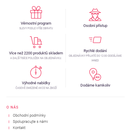
Věrnostní program
Osobní přístup
SLEVY PODLE VÝŠE OBRATU
Rychlé dodání
Více než 2200 produktů skladem
OBJEDNÁVKY PŘIJATÉ DO 12:00 ODESÍLÁME
A DALŠÍ TISÍCE POLOŽEK NA OBJEDNÁVKU.
IHNED
Výhodné nabídky
Dodáme kamkoliv
ČASOVĚ OMEZENÉ AKCE NA ZBOŽÍ
O NÁS
Obchodní podmínky
Spolupracujte s námi
Kontakt