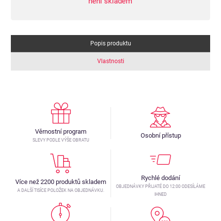
není skladem
Popis produktu
Vlastnosti
Věrnostní program
Osobní přístup
SLEVY PODLE VÝŠE OBRATU
Rychlé dodání
Více než 2200 produktů skladem
OBJEDNÁVKY PŘIJATÉ DO 12:00 ODESÍLÁME
A DALŠÍ TISÍCE POLOŽEK NA OBJEDNÁVKU.
IHNED