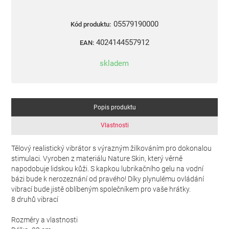
05579190000
Kód produktu:
4024144557912
EAN:
skladem
Popis produktu
Vlastnosti
Tělový realistický vibrátor s výrazným žilkováním pro dokonalou
stimulaci. Vyroben z materiálu Nature Skin, který věrně
napodobuje lidskou kůži. S kapkou lubrikačního gelu na vodní
bázi bude k nerozeznání od pravého! Díky plynulému ovládání
vibrací bude jistě oblíbeným společníkem pro vaše hrátky.
8 druhů vibrací
Rozměry a vlastnosti