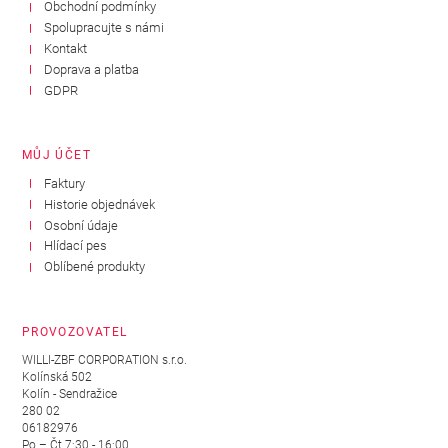
Obchodní podmínky
Spolupracujte s námi
Kontakt
Doprava a platba
GDPR
MŮJ ÚČET
Faktury
Historie objednávek
Osobní údaje
Hlídací pes
Oblíbené produkty
PROVOZOVATEL
WILLI-ZBF CORPORATION s.r.o.
Kolínská 502
Kolín - Sendražice
280 02
06182976
Po – Čt 7:30 - 16:00