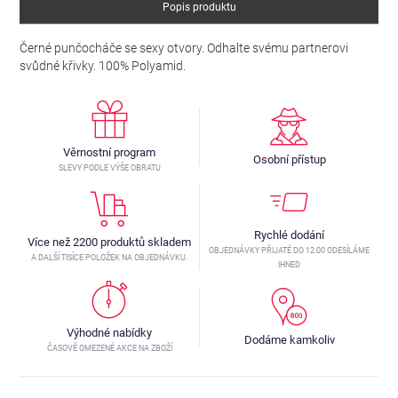
Popis produktu
Černé punčocháče se sexy otvory. Odhalte svému partnerovi
svůdné křivky. 100% Polyamid.
Věrnostní program
Osobní přístup
SLEVY PODLE VÝŠE OBRATU
Rychlé dodání
Více než 2200 produktů skladem
OBJEDNÁVKY PŘIJATÉ DO 12:00 ODESÍLÁME
A DALŠÍ TISÍCE POLOŽEK NA OBJEDNÁVKU.
IHNED
Výhodné nabídky
Dodáme kamkoliv
ČASOVĚ OMEZENÉ AKCE NA ZBOŽÍ